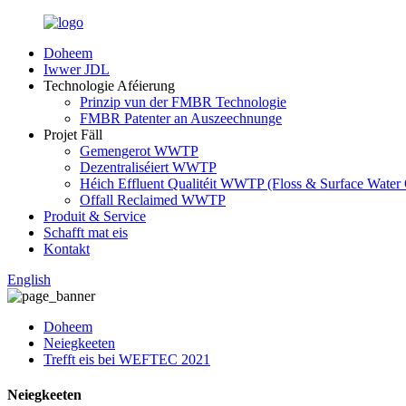
Doheem
Iwwer JDL
Technologie Aféierung
Prinzip vun der FMBR Technologie
FMBR Patenter an Auszeechnunge
Projet Fäll
Gemengerot WWTP
Dezentraliséiert WWTP
Héich Effluent Qualitéit WWTP (Floss & Surface Water 
Offall Reclaimed WWTP
Produit & Service
Schafft mat eis
Kontakt
English
Doheem
Neiegkeeten
Trefft eis bei WEFTEC 2021
Neiegkeeten