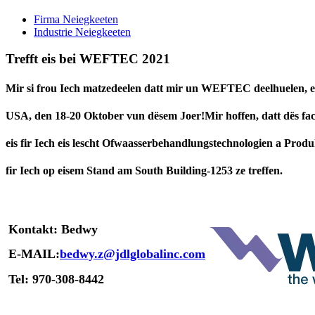
Firma Neiegkeeten
Industrie Neiegkeeten
Trefft eis bei WEFTEC 2021
Mir si frou Iech matzedeelen datt mir un WEFTEC deelhuelen, 
USA, den 18-20 Oktober vun dësem Joer!Mir hoffen, datt dës fa
eis fir Iech eis lescht Ofwaasserbehandlungstechnologien a Produ
fir Iech op eisem Stand am South Building-1253 ze treffen.
Kontakt: Bedwy
E-MAIL:
bedwy.z@jdlglobalinc.com
Tel: 970-308-8442