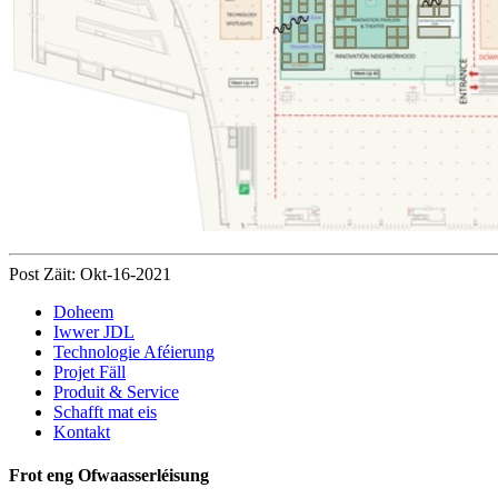
Post Zäit: Okt-16-2021
Doheem
Iwwer JDL
Technologie Aféierung
Projet Fäll
Produit & Service
Schafft mat eis
Kontakt
Frot eng Ofwaasserléisung