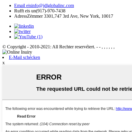
Email eis
info@jdlglobalinc.com
Rufft eis un
(917)-970-7438
Adress
Zëmmer 3301,747 3rd Ave, New York, 10017
© Copyright - 2010-2021: All Rechter reservéiert.
- - , , , , , ,
E-Mail schécken
x