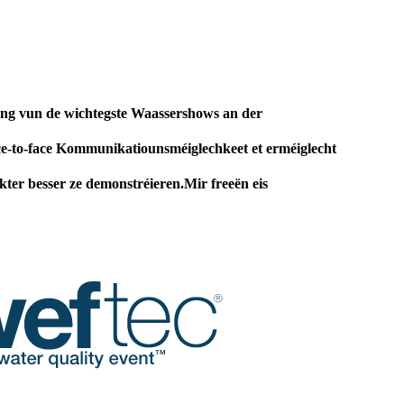
eng vun de wichtegste Waassershows an der
ce-to-face Kommunikatiounsméiglechkeet et erméiglecht
kter besser ze demonstréieren.Mir freeën eis