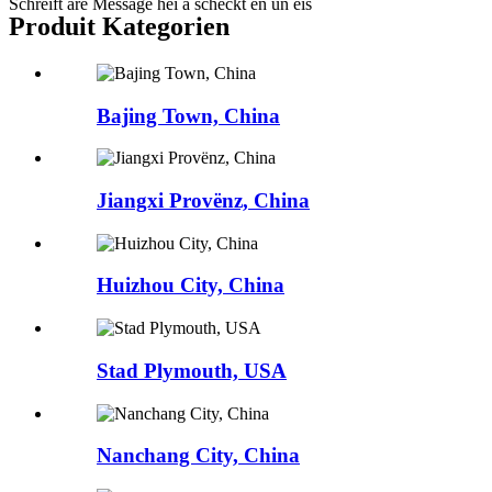
Schreift äre Message hei a schéckt en un eis
Produit Kategorien
Bajing Town, China
Jiangxi Provënz, China
Huizhou City, China
Stad Plymouth, USA
Nanchang City, China