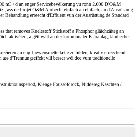
200 m3 / d an enger Servicebevëlkerung vu ronn 2.000.D'O&M
, ass de Projet O&M Aarbecht einfach an einfach, an d'Ausrüstung
der Behandlung erreecht d'Effluent vun der Ausrüstung de Standard
 that removes Kuelestoff,Stickstoff a Phosphor gläichzäiteg an
ch aktivéiert, a gëtt wäit an der kommunaler Kläranlag, ländlecher
eéieren an eng Liewensmëttelkette ze bilden, kreativ erreechend
ss d'Trennungseffekt vill besser wéi dee vum traditionelle
struktiounsperiod, Klenge Foussofdrock, Niddereg Käschten /