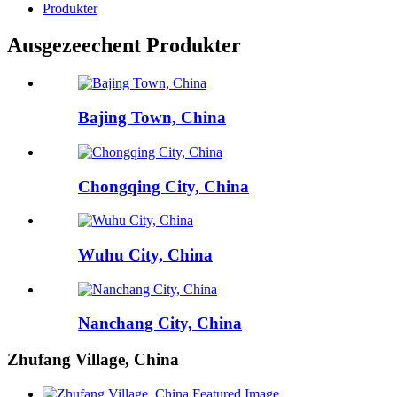
Produkter
Ausgezeechent Produkter
Bajing Town, China
Chongqing City, China
Wuhu City, China
Nanchang City, China
Zhufang Village, China