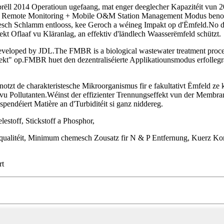
ll 2014 Operatioun ugefaang, mat enger deeglecher Kapazitéit vun 
t Remote Monitoring + Mobile O&M Station Management Modus benotzt
ganesch Schlamm entlooss, kee Geroch a wéineg Impakt op d'Ëmfeld.No 
kt Oflaaf vu Kläranlag, an effektiv d'ländlech Waasserëmfeld schützt.
eloped by JDL.The FMBR is a biological wastewater treatment process
t" op.FMBR huet den dezentraliséierte Applikatiounsmodus erfollegräi
t de charakteristesche Mikroorganismus fir e fakultativt Ëmfeld ze kr
 Pollutanten.Wéinst der effizienter Trennungseffekt vun der Membran a
pendéiert Matière an d'Turbiditéit si ganz niddereg.
stoff, Stickstoff a Phosphor,
ualitéit, Minimum chemesch Zousatz fir N & P Entfernung, Kuerz Kon
rt