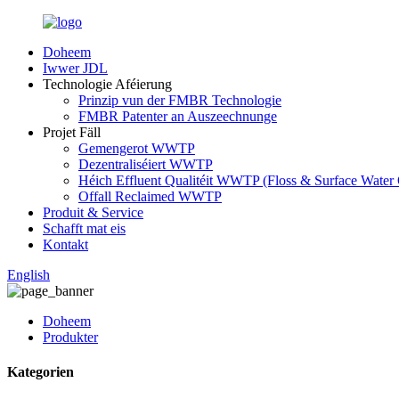
Doheem
Iwwer JDL
Technologie Aféierung
Prinzip vun der FMBR Technologie
FMBR Patenter an Auszeechnunge
Projet Fäll
Gemengerot WWTP
Dezentraliséiert WWTP
Héich Effluent Qualitéit WWTP (Floss & Surface Water 
Offall Reclaimed WWTP
Produit & Service
Schafft mat eis
Kontakt
English
Doheem
Produkter
Kategorien