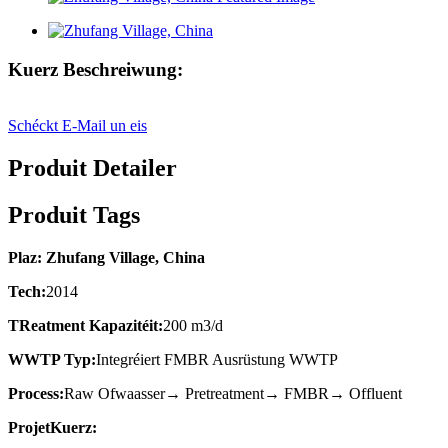
Kuerz Beschreiwung:
Schéckt E-Mail un eis
Produit Detailer
Produit Tags
Plaz: Zhufang Village, China
T
ech:
2014
T
Reatment Kapazitéit:
200 m3/d
W
WTP Typ:
Integréiert FMBR Ausrüstung WWTP
P
rocess:
Raw Ofwaasser→ Pretreatment→ FMBR→ Offluent
Projet
Kuerz: