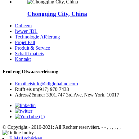
Chongqing City, China
Doheem
Iwwer JDL
Technologie Aféierung
Projet Fäll
Produit & Service
Schafft mat eis
Kontakt
Frot eng Ofwaasserléisung
Email eis
info@jdlglobalinc.com
Rufft eis un
(917)-970-7438
Adress
Zëmmer 3301,747 3rd Ave, New York, 10017
© Copyright - 2010-2021: All Rechter reservéiert.
- - , , , , , ,
E-Mail schécken